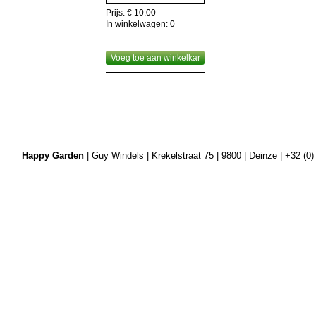
Nuttig om weten,de gehele plant is eetbaar,dus als
Prijs: € 10.00
recyclage!
In winkelwagen:
0
Voeg toe aan winkelkar
Happy Garden
| Guy Windels | Krekelstraat 75 | 9800 | Deinze | +32 (0)