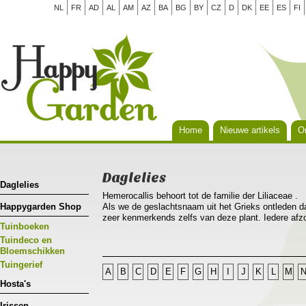
NL
FR
AD
AL
AM
AZ
BA
BG
BY
CZ
D
DK
EE
ES
FI
Home
Nieuwe artikels
Or
Daglelies
Daglelies
Hemerocallis behoort tot de familie der Liliaceae .
Happygarden Shop
Als we de geslachtsnaam uit het Grieks ontleden da
zeer kenmerkends zelfs van deze plant. Iedere afzo
Tuinboeken
dag(nieuwe vareiteiten reeds langer!), hemera bete
Hemerocallis is nauw verwant aan Hosta, tot het ge
Tuindeco en
voorkomen in Europa en de gematigde streken van 
Bloemschikken
bossen van lijnvormige bladeren die sierlijk overh
Tuingerief
A
B
C
D
E
F
G
H
I
J
K
L
M
sierwaarde met zijn heldergroen licht glanzend blad
Hosta's
Hemerocallis is een plant die je tussen andere vas
solitaire plant kan gebruikt worden.De daglelie leen
Irissen