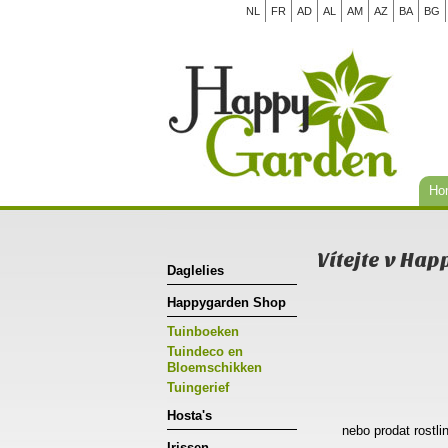
NL
FR
AD
AL
AM
AZ
BA
BG
Ho
Vítejte v Ha
Daglelies
Happygarden Shop
Tuinboeken
Tuindeco en
Bloemschikken
Tuingerief
Hosta's
nebo prodat rostli
Irissen