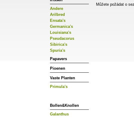
Můžete požádat o sez
Andere
Arilbred
Ensata's
Germanica's
Louisiana's
Pseudacorus
Sibirica's
Spuria's
Papavers
Pioenen
Vaste Planten
Primula's
Bollen&Knollen
Galanthus