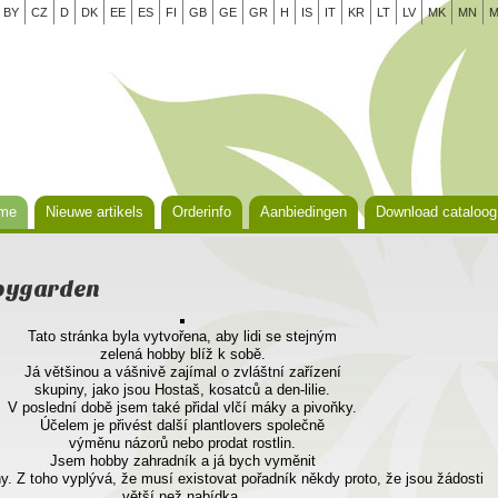
BY
CZ
D
DK
EE
ES
FI
GB
GE
GR
H
IS
IT
KR
LT
LV
MK
MN
M
me
Nieuwe artikels
Orderinfo
Aanbiedingen
Download cataloog
ppygarden
Tato stránka byla vytvořena, aby lidi se stejným
zelená hobby blíž k sobě.
Já většinou a vášnivě zajímal o zvláštní zařízení
skupiny, jako jsou Hostaš, kosatců a den-lilie.
V poslední době jsem také přidal vlčí máky a pivoňky.
Účelem je přivést další plantlovers společně
výměnu názorů nebo prodat rostlin.
Jsem hobby zahradník a já bych vyměnit
ny. Z toho vyplývá, že musí existovat pořadník někdy proto, že jsou žádosti
větší než nabídka.