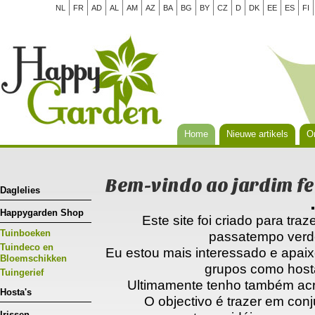
NL
FR
AD
AL
AM
AZ
BA
BG
BY
CZ
D
DK
EE
ES
FI
Home
Nieuwe artikels
Or
Bem-vindo ao jardim fe
Daglelies
Happygarden Shop
Este site foi criado para t
Tuinboeken
passatempo verd
Tuindeco en
Eu estou mais interessado e apai
Bloemschikken
grupos como hostas,
Tuingerief
Ultimamente tenho também acr
Hosta's
O objectivo é trazer em conj
Irissen