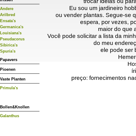
trocar idéias ou par
Eu sou um jardineiro hobb
Andere
ou vender plantas. Segue-se q
Arilbred
Ensata's
espera, por vezes, p
Germanica's
maior do que 
Louisiana's
Você pode solicitar a lista da mi
Pseudacorus
do meu endereç
Sibirica's
ele pode ser 
Spuria's
Hemero
Papavers
Ho
Pioenen
ír
preço: fornecimentos nac
Vaste Planten
Primula's
Bollen&Knollen
Galanthus