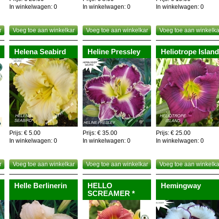
In winkelwagen:
0
In winkelwagen:
0
In winkelwagen:
0
r
Voeg toe aan winkelkar
Voeg toe aan winkelkar
Voeg toe aan winkelka
Helena Seabird
Heline Pressley
Heliotrope Island
Prijs: € 5.00
Prijs: € 35.00
Prijs: € 25.00
In winkelwagen:
0
In winkelwagen:
0
In winkelwagen:
0
r
Voeg toe aan winkelkar
Voeg toe aan winkelkar
Voeg toe aan winkelka
Helle Berlinerin
HELLO
Hemingway
SCREAMER *