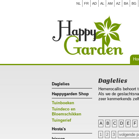
NL
FR
AD
AL
AM
AZ
BA
BG
Ho
Daglelies
Daglelies
Hemerocallis behoort to
Happygarden Shop
Als we de geslachtsnaa
zeer kenmerkends zelfs
Tuinboeken
dag(nieuwe vareiteiten
Hemerocallis is nauw v
Tuindeco en
voorkomen in Europa e
Bloemschikken
bossen van lijnvormige
Tuingerief
A
B
C
D
E
F
sierwaarde met zijn he
Hosta's
Hemerocallis is een pl
1
2
3
volgende p
solitaire plant kan geb
Irissen