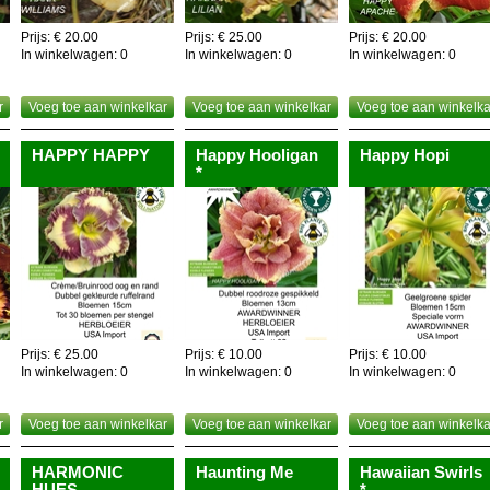
ele plant is eetbaar,dus als je ze beu bent eet je ze gewoon op,kwestie van
Prijs: € 20.00
Prijs: € 25.00
Prijs: € 20.00
In winkelwagen:
0
In winkelwagen:
0
In winkelwagen:
0
r
Voeg toe aan winkelkar
Voeg toe aan winkelkar
Voeg toe aan winkelka
HAPPY HAPPY
Happy Hooligan
Happy Hopi
*
Prijs: € 25.00
Prijs: € 10.00
Prijs: € 10.00
In winkelwagen:
0
In winkelwagen:
0
In winkelwagen:
0
r
Voeg toe aan winkelkar
Voeg toe aan winkelkar
Voeg toe aan winkelka
HARMONIC
Haunting Me
Hawaiian Swirls
HUES
*