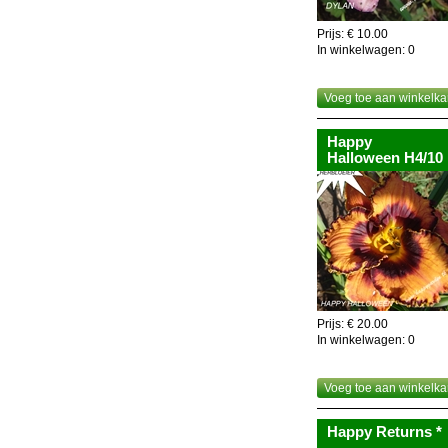
Nuttig om weten,de geh
recyclage!
Prijs: € 10.00
In winkelwagen:
0
Voeg toe aan winkelka
Happy
Halloween H4/10
Prijs: € 20.00
In winkelwagen:
0
Voeg toe aan winkelka
Happy Returns *