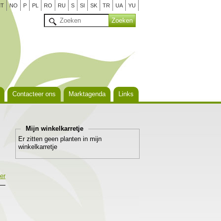
T
NO
P
PL
RO
RU
S
SI
SK
TR
UA
YU
Contacteer ons
Marktagenda
Links
Mijn winkelkarretje
Er zitten geen planten in mijn
winkelkarretje
er
e