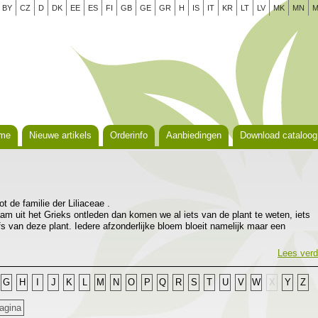
BY
CZ
D
DK
EE
ES
FI
GB
GE
GR
H
IS
IT
KR
LT
LV
MK
MN
M
me
Nieuwe artikels
Orderinfo
Aanbiedingen
Download cataloog
t de familie der Liliaceae .
m uit het Grieks ontleden dan komen we al iets van de plant te weten, iets
 van deze plant. Iedere afzonderlijke bloem bloeit namelijk maar een
 reeds langer!), hemera betekent dag en kallos betekent schoonheid.
erwant aan Hosta, tot het geslacht behoren ongeveer vijftien soorten die
Lees verd
n de gematigde streken van Azie, vooral China dan. De planten vormen dicht
 bladeren die sierlijk overhangen. Zonder bloemen heeft de plant ook nog
G
H
I
J
K
L
M
N
O
P
Q
R
S
T
U
V
W
X
Y
Z
ldergroen licht glanzend blad.
ant die je tussen andere vaste planten kunt invoegen maar evenzeer als
agina
ruikt worden.De daglelie leent zich uitstekend voor verwildering in bosland of