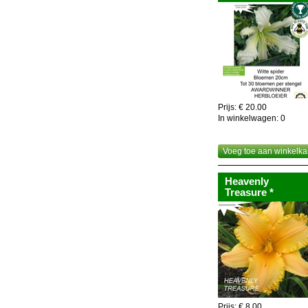
Prijs: € 20.00
In winkelwagen:
0
Voeg toe aan winkelka
Heavenly
Treasure *
Prijs: € 8.00