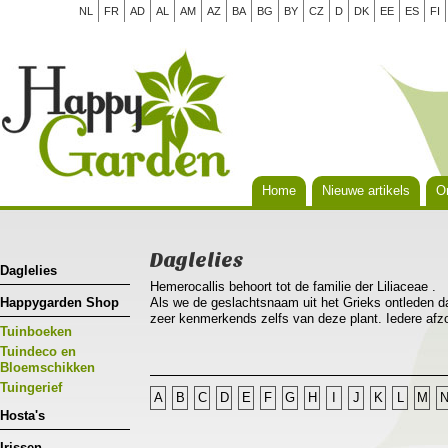
NL
FR
AD
AL
AM
AZ
BA
BG
BY
CZ
D
DK
EE
ES
FI
Home
Nieuwe artikels
Or
Daglelies
Daglelies
Hemerocallis behoort tot de familie der Liliaceae .
Happygarden Shop
Als we de geslachtsnaam uit het Grieks ontleden da
zeer kenmerkends zelfs van deze plant. Iedere afzo
Tuinboeken
dag(nieuwe vareiteiten reeds langer!), hemera bete
Hemerocallis is nauw verwant aan Hosta, tot het ge
Tuindeco en
voorkomen in Europa en de gematigde streken van 
Bloemschikken
bossen van lijnvormige bladeren die sierlijk overh
Tuingerief
A
B
C
D
E
F
G
H
I
J
K
L
M
sierwaarde met zijn heldergroen licht glanzend blad
Hosta's
Hemerocallis is een plant die je tussen andere vas
solitaire plant kan gebruikt worden.De daglelie leen
Irissen