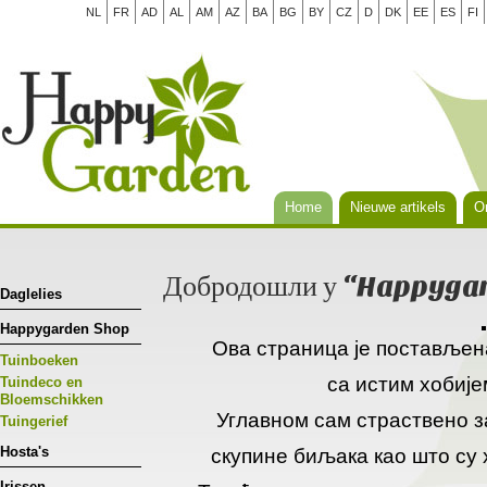
NL
FR
AD
AL
AM
AZ
BA
BG
BY
CZ
D
DK
EE
ES
FI
Home
Nieuwe artikels
Or
Добродошли у “Happyga
Daglelies
Happygarden Shop
Ова страница је постављен
Tuinboeken
са истим хобије
Tuindeco en
Bloemschikken
Углавном сам страствено 
Tuingerief
Hosta's
скупине биљака као што су 
Irissen