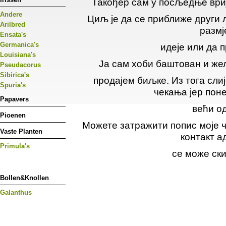
Такођер сам у посљедње ври
Andere
Циљ је да се приближе други
Arilbred
размј
Ensata's
Germanica's
идеје или да 
Louisiana's
Ја сам хоби баштован и же
Pseudacorus
Sibirica's
продајем биљке. Из тога сли
Spuria's
чекања јер поне
Papavers
већи од
Pioenen
Можете затражити попис моје ч
Vaste Planten
контакт а
Primula's
се може ски
Bollen&Knollen
Galanthus