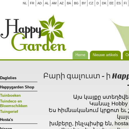
NL
FR
AD
AL
AM
AZ
BA
BG
BY
CZ
D
DK
EE
ES
FI
Home
Nieuwe artikels
Or
Բարի գալուստ - ի Hap
Daglelies
Happygarden Shop
Tuinboeken
Այս կայքը ստեղծվե
Tuindeco en
Կանաչ Hobby
Bloemschikken
Ես հիմնականում կրքոտ եւ
Tuingerief
կայ
Hosta's
խմբերը, ինչպիսիք են, hosta
Irissen