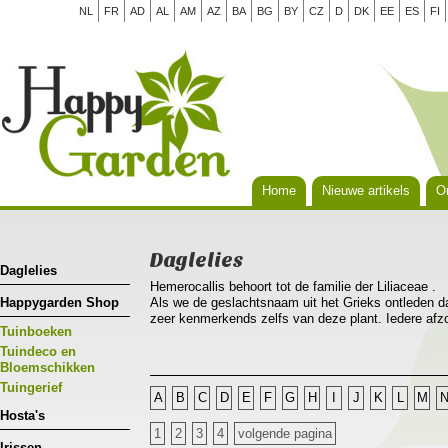
NL
FR
AD
AL
AM
AZ
BA
BG
BY
CZ
D
DK
EE
ES
FI
Home
Nieuwe artikels
Or
Daglelies
Daglelies
Hemerocallis behoort tot de familie der Liliaceae .
Happygarden Shop
Als we de geslachtsnaam uit het Grieks ontleden da
zeer kenmerkends zelfs van deze plant. Iedere afzo
Tuinboeken
dag(nieuwe vareiteiten reeds langer!), hemera bete
Hemerocallis is nauw verwant aan Hosta, tot het ge
Tuindeco en
voorkomen in Europa en de gematigde streken van 
Bloemschikken
bossen van lijnvormige bladeren die sierlijk overh
Tuingerief
A
B
C
D
E
F
G
H
I
J
K
L
M
sierwaarde met zijn heldergroen licht glanzend blad
Hosta's
Hemerocallis is een plant die je tussen andere vas
1
2
3
4
volgende pagina
solitaire plant kan gebruikt worden.De daglelie leen
Irissen