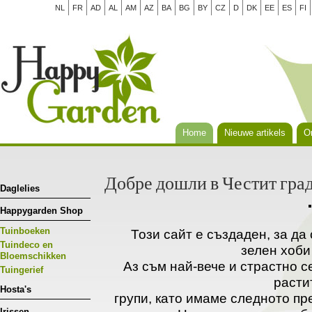
NL
FR
AD
AL
AM
AZ
BA
BG
BY
CZ
D
DK
EE
ES
FI
Home
Nieuwe artikels
Or
Добре дошли в Честит гра
Daglelies
Happygarden Shop
Tuinboeken
Този сайт е създаден, за да
Tuindeco en
зелен хоби
Bloemschikken
Аз съм най-вече и страстно 
Tuingerief
расти
Hosta's
групи, като имаме следното пр
Irissen