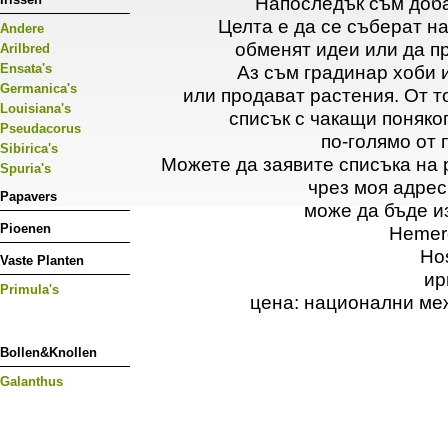
Напоследък съм доба
Целта е да се съберат на
Andere
обменят идеи или да п
Arilbred
Ensata's
Аз съм градинар хоби 
Germanica's
или продават растения. От т
Louisiana's
списък с чакащи поняко
Pseudacorus
по-голямо от 
Sibirica's
Можете да заявите списъка на 
Spuria's
чрез моя адрес
Papavers
може да бъде из
Pioenen
Hemero
Ho
Vaste Planten
ир
Primula's
цена: национални ме
Bollen&Knollen
Galanthus