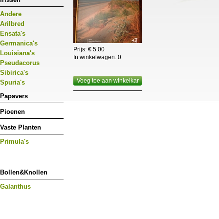
Andere
Arilbred
Ensata's
Germanica's
Prijs: € 5.00
Louisiana's
In winkelwagen:
0
Pseudacorus
Sibirica's
Voeg toe aan winkelkar
Spuria's
Papavers
Pioenen
Vaste Planten
Primula's
Bollen&Knollen
Galanthus