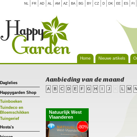
NL
FR
AD
AL
AM
AZ
BA
BG
BY
CZ
D
DK
EE
ES
FI
Home
Nieuwe artikels
Or
Aanbieding van de maand
Daglelies
A
B
C
D
E
F
G
H
I
J
K
L
M
Happygarden Shop
Tuinboeken
Tuindeco en
Natuurlijk West
Bloemschikken
Vlaanderen
Tuingerief
-80%
Hosta's
Irissen