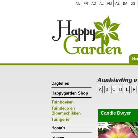
NL
FR
AD
AL
AM
AZ
BA
BG
Ho
Aanbieding 
Daglelies
A
B
C
D
E
F
Happygarden Shop
Tuinboeken
Tuindeco en
Candie Dwyer
Bloemschikken
Tuingerief
-40
Hosta's
Irissen