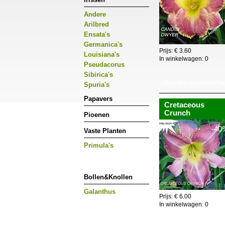
Andere
Arilbred
Ensata's
Germanica's
Prijs: € 3.60
Louisiana's
In winkelwagen:
0
Pseudacorus
Sibirica's
Voeg toe aan winkelka
Spuria's
Papavers
Cretaceous
Crunch
Pioenen
-40
Vaste Planten
Primula's
Bollen&Knollen
Galanthus
Prijs: € 6.00
In winkelwagen:
0