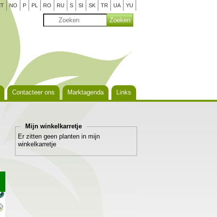
T
NO
P
PL
RO
RU
S
SI
SK
TR
UA
YU
Contacteer ons
Marktagenda
Links
Mijn winkelkarretje
Er zitten geen planten in mijn
winkelkarretje
%