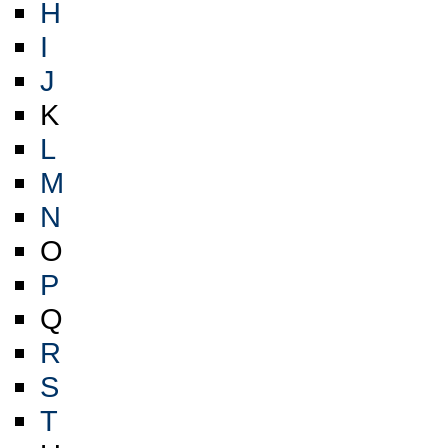
H
I
J
K
L
M
N
O
P
Q
R
S
T