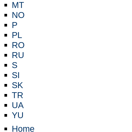
MT
NO
P
PL
RO
RU
S
SI
SK
TR
UA
YU
Home