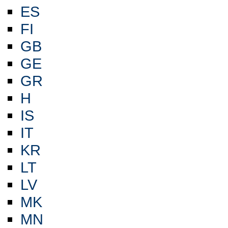
ES
FI
GB
GE
GR
H
IS
IT
KR
LT
LV
MK
MN