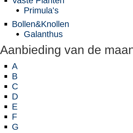
Vaste Planten
Primula's
Bollen&Knollen
Galanthus
Aanbieding van de maa
A
B
C
D
E
F
G