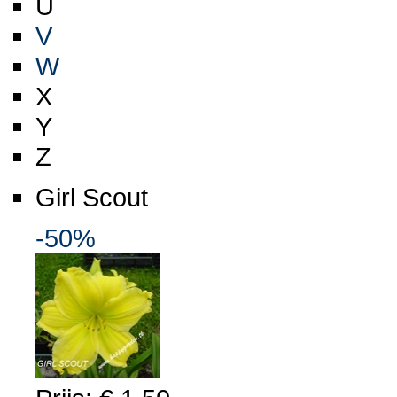
U
V
W
X
Y
Z
Girl Scout
-50%