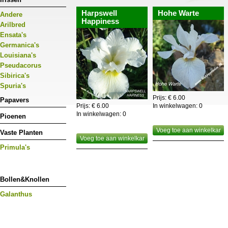
conditie door in voorjaar (maart) en kort na de bloe
Harpswell
Hohe Warte
Andere
Dit kan een samengestelde meststof zijn maar ik ho
Happiness
De nieuwe wortels ontwikkelen zich boven de oude 
Arilbred
van tijd bovengrondse groeipunten krijgt met vermi
Ensata's
dan de boodschap. Vermijd uitdrogen van wortels,
Germanica's
Verwijder in najaar het verdorde loof om ziektes te 
Louisiana's
Bloemen lenen zich uitstekend als snijbloem en ze
tetraploide soorten die forsere bloemen produceren.
Pseudacorus
Sibirica's
Spuria's
Prijs: € 6.00
Papavers
Prijs: € 6.00
In winkelwagen:
0
In winkelwagen:
0
Pioenen
Voeg toe aan winkelkar
Vaste Planten
Voeg toe aan winkelkar
Primula's
Bollen&Knollen
Galanthus