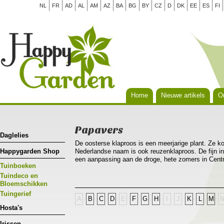
NL
FR
AD
AL
AM
AZ
BA
BG
BY
CZ
D
DK
EE
ES
FI
Home
Nieuwe artikels
Or
Papavers
Daglelies
De oosterse klaproos is een meerjarige plant. Ze k
Happygarden Shop
Nederlandse naam is ook reuzenklaproos. De fijn in
een aanpassing aan de droge, hete zomers in Centra
Tuinboeken
herfstregens opnieuw uit.
Tuindeco en
Bloemschikken
Tuingerief
A
B
C
D
E
F
G
H
I
J
K
L
M
Hosta's
Irissen