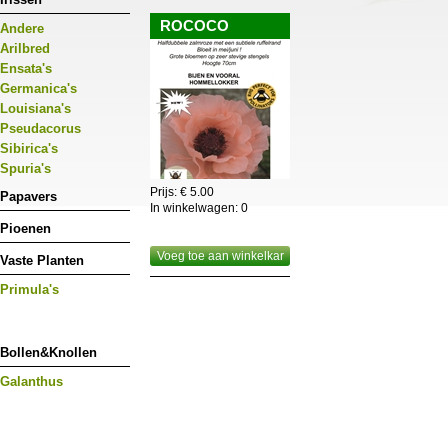
ROCOCO
Andere
Arilbred
Ensata's
Germanica's
Louisiana's
Pseudacorus
Sibirica's
Spuria's
Prijs: € 5.00
Papavers
In winkelwagen:
0
Pioenen
Voeg toe aan winkelkar
Vaste Planten
Primula's
Bollen&Knollen
Galanthus