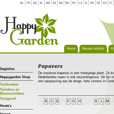
NL
FR
AD
AL
AM
AZ
BA
BG
BY
CZ
D
DK
EE
ES
FI
Home
Nieuwe artikels
Or
Papavers
Daglelies
De oosterse klaproos is een meerjarige plant. Ze k
Happygarden Shop
Nederlandse naam is ook reuzenklaproos. De fijn in
een aanpassing aan de droge, hete zomers in Centra
Tuinboeken
herfstregens opnieuw uit.
Tuindeco en
Bloemschikken
Tuingerief
A
B
C
D
E
F
G
H
I
J
K
L
M
Hosta's
Irissen