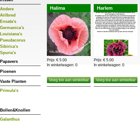
Halima
Harlem
Andere
Arilbred
Ensata's
Germanica's
Louisiana's
Pseudacorus
Sibirica's
Spuria's
Prijs: € 5.00
Prijs: € 5.00
Papavers
In winkelwagen:
0
In winkelwagen:
0
Pioenen
Voeg toe aan winkelkar
Voeg toe aan winkelkar
Vaste Planten
Primula's
Bollen&Knollen
Galanthus