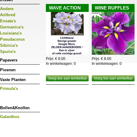
worden.Enkelbloemige zijn ideaal als snijbloem,dubb
WAVE ACTION
WINE RUFFLES
Andere
deze pas knippen als ze reeds ontvouwen zijn.
Arilbred
Ensata's
Germanica's
Louisiana's
Pseudacorus
Sibirica's
Spuria's
Prijs: € 8.00
Prijs: € 8.00
Papavers
In winkelwagen:
0
In winkelwagen:
0
Pioenen
Voeg toe aan winkelkar
Voeg toe aan winkelkar
Vaste Planten
Primula's
Bollen&Knollen
Galanthus