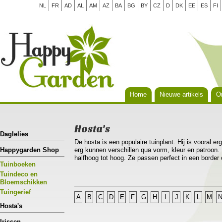
NL
FR
AD
AL
AM
AZ
BA
BG
BY
CZ
D
DK
EE
ES
FI
Home
Nieuwe artikels
Or
Hosta's
Daglelies
De hosta is een populaire tuinplant. Hij is vooral er
Happygarden Shop
erg kunnen verschillen qua vorm, kleur en patroon. 
halfhoog tot hoog. Ze passen perfect in een border
Tuinboeken
als solitair in een pot. Hosta’s groeien het best o
vochtige grond die veel humus en voeding bevat. He
Tuindeco en
kennen, al doe je er wel goed aan om ze te besche
Bloemschikken
Tuingerief
A
B
C
D
E
F
G
H
I
J
K
L
M
Hosta's
Irissen