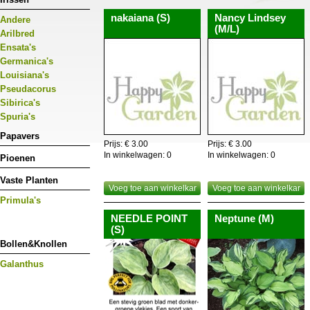
nakaiana (S)
Nancy Lindsey
Andere
(M/L)
Arilbred
Ensata's
Germanica's
Louisiana's
Pseudacorus
Sibirica's
Spuria's
Papavers
Prijs: € 3.00
Prijs: € 3.00
In winkelwagen:
0
In winkelwagen:
0
Pioenen
Vaste Planten
Voeg toe aan winkelkar
Voeg toe aan winkelkar
Primula's
NEEDLE POINT
Neptune (M)
(S)
Bollen&Knollen
Galanthus