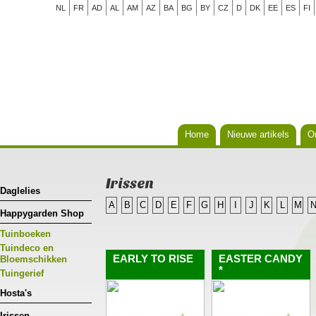
NL
FR
AD
AL
AM
AZ
BA
BG
BY
CZ
D
DK
EE
ES
FI
Home
Nieuwe artikels
Or
Irissen
Daglelies
A
B
C
D
E
F
G
H
I
J
K
L
M
Happygarden Shop
Tuinboeken
Tuindeco en
EARLY TO RISE
EASTER CANDY
Bloemschikken
*
Tuingerief
Hosta's
Irissen