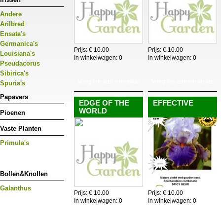
Andere
Arilbred
Ensata's
Germanica's
Prijs: € 10.00
Prijs: € 10.00
Louisiana's
In winkelwagen:
0
In winkelwagen:
0
Pseudacorus
Sibirica's
Voeg toe aan winkelkar
Voeg toe aan winkelkar
Spuria's
Papavers
EDGE OF THE
EFFECTIVE
WORLD
Pioenen
Vaste Planten
Primula's
Bollen&Knollen
Galanthus
Prijs: € 10.00
Prijs: € 10.00
In winkelwagen:
0
In winkelwagen:
0