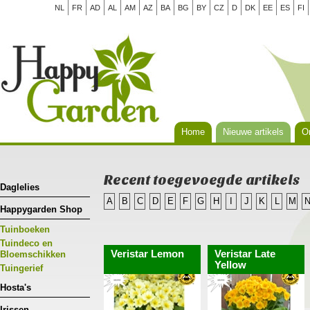
NL
FR
AD
AL
AM
AZ
BA
BG
BY
CZ
D
DK
EE
ES
FI
Home
Nieuwe artikels
Or
Recent toegevoegde artikels
Daglelies
A
B
C
D
E
F
G
H
I
J
K
L
M
Happygarden Shop
Tuinboeken
Tuindeco en
Veristar Lemon
Veristar Late
Bloemschikken
Yellow
Tuingerief
Hosta's
Irissen