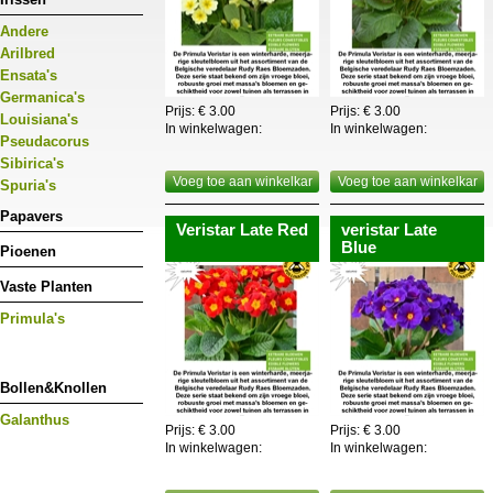
Andere
Arilbred
Ensata's
Germanica's
Prijs: € 3.00
Prijs: € 3.00
Louisiana's
In winkelwagen:
In winkelwagen:
Pseudacorus
Sibirica's
Voeg toe aan winkelkar
Voeg toe aan winkelkar
Spuria's
Papavers
Veristar Late Red
veristar Late
Blue
Pioenen
Vaste Planten
Primula's
Bollen&Knollen
Galanthus
Prijs: € 3.00
Prijs: € 3.00
In winkelwagen:
In winkelwagen: