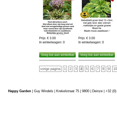
Prijs: € 3.00
Prijs: € 3.00
In winkelwagen:
0
In winkelwagen:
0
Voeg toe aan winkelkar
Voeg toe aan winkelkar
vorige pagina
1
2
3
4
5
6
7
8
9
10
Happy Garden
| Guy Windels | Krekelstraat 75 | 9800 | Deinze | +32 (0)