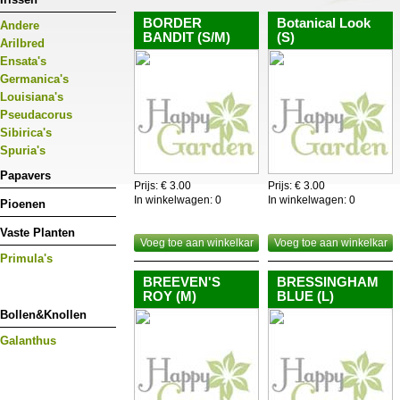
BORDER
Botanical Look
Andere
BANDIT (S/M)
(S)
Arilbred
Ensata's
Germanica's
Louisiana's
Pseudacorus
Sibirica's
Spuria's
Papavers
Prijs: € 3.00
Prijs: € 3.00
In winkelwagen:
0
In winkelwagen:
0
Pioenen
Vaste Planten
Voeg toe aan winkelkar
Voeg toe aan winkelkar
Primula's
BREEVEN'S
BRESSINGHAM
ROY (M)
BLUE (L)
Bollen&Knollen
Galanthus