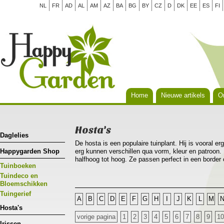
NL
FR
AD
AL
AM
AZ
BA
BG
BY
CZ
D
DK
EE
ES
FI
Home
Nieuwe artikels
Or
Hosta's
Daglelies
De hosta is een populaire tuinplant. Hij is vooral er
Happygarden Shop
erg kunnen verschillen qua vorm, kleur en patroon. 
halfhoog tot hoog. Ze passen perfect in een border
Tuinboeken
als solitair in een pot. Hosta’s groeien het best o
vochtige grond die veel humus en voeding bevat. He
Tuindeco en
kennen, al doe je er wel goed aan om ze te besche
Bloemschikken
Tuingerief
A
B
C
D
E
F
G
H
I
J
K
L
M
Hosta's
vorige pagina
1
2
3
4
5
6
7
8
9
10
Irissen