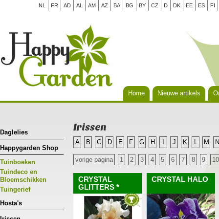
NL
FR
AD
AL
AM
AZ
BA
BG
BY
CZ
D
DK
EE
ES
FI
Home
Nieuwe artikels
Or
Irissen
Daglelies
A
B
C
D
E
F
G
H
I
J
K
L
M
Happygarden Shop
vorige pagina
1
2
3
4
5
6
7
8
9
10
Tuinboeken
Tuindeco en
CRYSTAL
CRYSTAL HALO
Bloemschikken
GLITTERS *
Tuingerief
Hosta's
Irissen