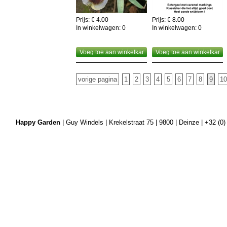
Prijs: € 4.00
Prijs: € 8.00
In winkelwagen:
0
In winkelwagen:
0
Voeg toe aan winkelkar
Voeg toe aan winkelkar
vorige pagina
1
2
3
4
5
6
7
8
9
10
Happy Garden
| Guy Windels | Krekelstraat 75 | 9800 | Deinze | +32 (0)