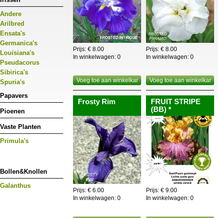
Andere
Arilbred
Ensata's
Germanica's
Prijs: € 8.00
Prijs: € 8.00
Louisiana's
In winkelwagen:
0
In winkelwagen:
0
Pseudacorus
Sibirica's
Voeg toe aan winkelkar
Voeg toe aan winkelkar
Spuria's
Papavers
Frosty Rim
FRUIT STRIPE
(BB) *
Pioenen
Vaste Planten
Primula's
Bollen&Knollen
Galanthus
Prijs: € 6.00
Prijs: € 9.00
In winkelwagen:
0
In winkelwagen:
0