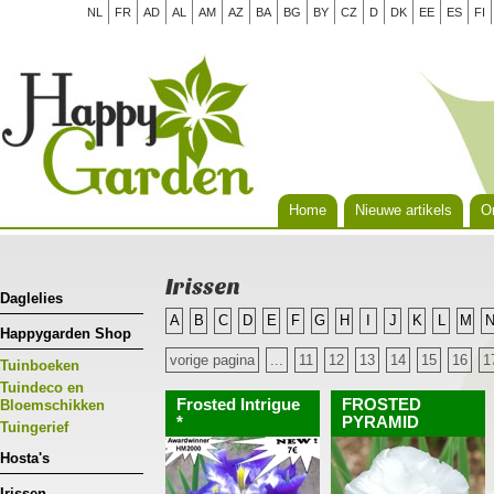
NL
FR
AD
AL
AM
AZ
BA
BG
BY
CZ
D
DK
EE
ES
FI
Home
Nieuwe artikels
Or
Irissen
Daglelies
A
B
C
D
E
F
G
H
I
J
K
L
M
Happygarden Shop
vorige pagina
...
11
12
13
14
15
16
1
Tuinboeken
Tuindeco en
Frosted Intrigue
FROSTED
Bloemschikken
*
PYRAMID
Tuingerief
Hosta's
Irissen