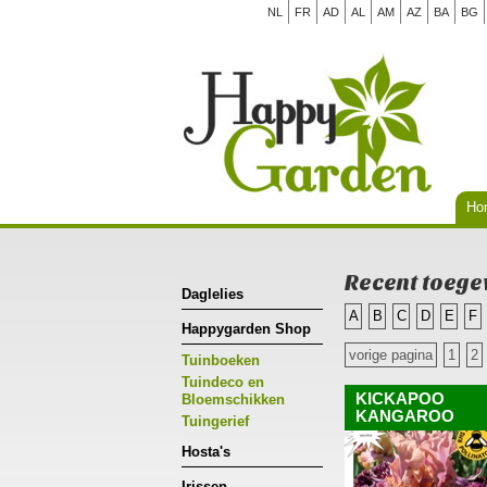
NL
FR
AD
AL
AM
AZ
BA
BG
Ho
Recent toege
Daglelies
A
B
C
D
E
F
Happygarden Shop
vorige pagina
1
2
Tuinboeken
Tuindeco en
KICKAPOO
Bloemschikken
KANGAROO
Tuingerief
Hosta's
Irissen