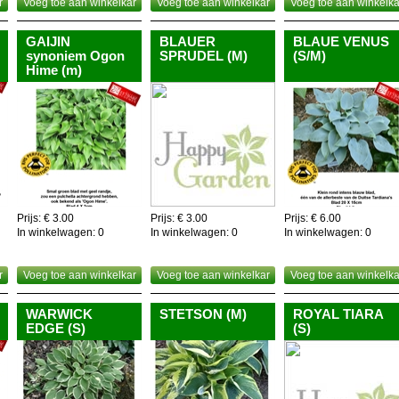
r
Voeg toe aan winkelkar
Voeg toe aan winkelkar
Voeg toe aan winkelka
GAIJIN
BLAUER
BLAUE VENUS
synoniem Ogon
SPRUDEL (M)
(S/M)
Hime (m)
Prijs: € 3.00
Prijs: € 3.00
Prijs: € 6.00
In winkelwagen:
0
In winkelwagen:
0
In winkelwagen:
0
r
Voeg toe aan winkelkar
Voeg toe aan winkelkar
Voeg toe aan winkelka
WARWICK
STETSON (M)
ROYAL TIARA
EDGE (S)
(S)