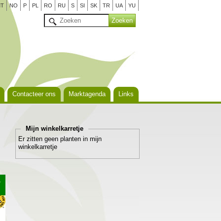
T
NO
P
PL
RO
RU
S
SI
SK
TR
UA
YU
Contacteer ons
Marktagenda
Links
Mijn winkelkarretje
Er zitten geen planten in mijn
winkelkarretje
S