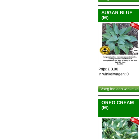
SUGAR BLUE
(M)
Prijs: € 3.00
In winkelwagen:
0
Voeg toe aan winkelka
OREO CREAM
(M)