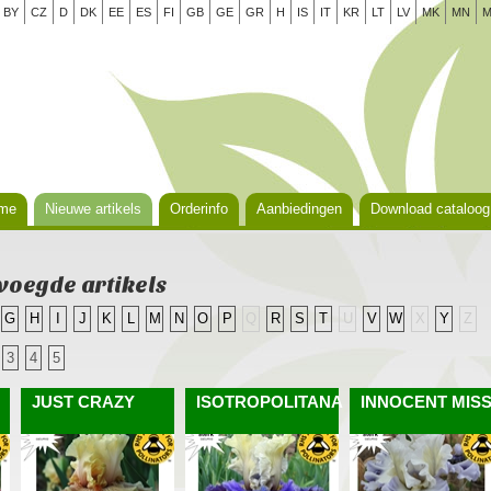
BY
CZ
D
DK
EE
ES
FI
GB
GE
GR
H
IS
IT
KR
LT
LV
MK
MN
M
me
Nieuwe artikels
Orderinfo
Aanbiedingen
Download cataloog
voegde artikels
G
H
I
J
K
L
M
N
O
P
Q
R
S
T
U
V
W
X
Y
Z
3
4
5
JUST CRAZY
ISOTROPOLITANA
INNOCENT MIS