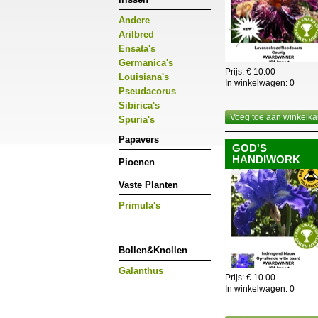
Andere
Arilbred
Ensata's
Germanica's
Prijs: € 10.00
Louisiana's
In winkelwagen:
0
Pseudacorus
Sibirica's
Voeg toe aan winkelka
Spuria's
Papavers
GOD'S
HANDIWORK
Pioenen
Vaste Planten
Primula's
Bollen&Knollen
Galanthus
Prijs: € 10.00
In winkelwagen:
0