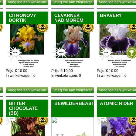
r
Voeg toe aan winkelkar
Voeg toe aan winkelkar
Voeg toe aan winkelka
CITRONOVY
CEVARNEK
BRAVERY
DORTIK
NAD MOREM
Prijs: € 10.00
Prijs: € 10.00
Prijs: € 10.00
In winkelwagen:
0
In winkelwagen:
0
In winkelwagen:
0
r
Voeg toe aan winkelkar
Voeg toe aan winkelkar
Voeg toe aan winkelka
BITTER
BEWILDERBEAST
ATOMIC RIDER
CHOCOLATE
(BB)