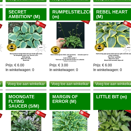
SECRET
RUMPELSTIELZCHEN
REBEL HEART
AMBITION* (M)
(m)
(M)
Prijs: € 6.00
Prijs: € 3.00
Prijs: € 6.00
In winkelwagen:
0
In winkelwagen:
0
In winkelwagen:
0
r
Voeg toe aan winkelkar
Voeg toe aan winkelkar
Voeg toe aan winkelka
MOONGATE
MARGIN OF
LITTLE BIT (m)
FLYING
ERROR (M)
SAUCER (S/M)