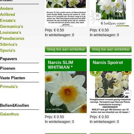
Andere
Arilbred
Ensata's
Germanica's
Prijs: € 0.50
Prijs: € 0.50
Louisiana's
In winkelwagen:
0
In winkelwagen:
0
Pseudacorus
Sibirica's
Voeg toe aan winkelkar
Voeg toe aan winkelkar
Spuria's
Papavers
Narcis SLIM
Narcis Spoirot
WHITMAN *
Pioenen
Vaste Planten
Primula's
Bollen&Knollen
Galanthus
Prijs: € 0.50
Prijs: € 0.50
In winkelwagen:
0
In winkelwagen:
0