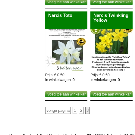
Voeg toe aan winkelkar
Voeg toe aan winkelkar
Narcis Toto
Narcis Twinkling
Yellow
Prijs: € 0.50
Prijs: € 0.50
In winkelwagen:
0
In winkelwagen:
0
Voeg toe aan winkelkar
Voeg toe aan winkelkar
vorige pagina
1
2
3