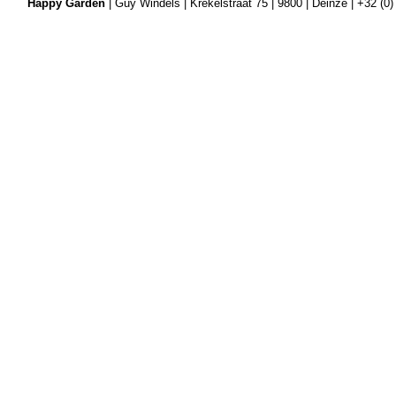
Happy Garden
| Guy Windels | Krekelstraat 75 | 9800 | Deinze | +32 (0)