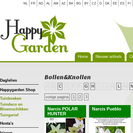
NL
FR
AD
AL
AM
AZ
BA
BG
BY
CZ
D
DK
EE
ES
FI
Home
Nieuwe artikels
Or
Bollen&Knollen
Daglelies
A
B
C
D
E
F
G
H
I
J
K
L
M
Happygarden Shop
vorige pagina
1
2
3
Tuinboeken
Tuindeco en
Narcis POLAR
Narcis Pueblo
Bloemschikken
HUNTER
Tuingerief
Hosta's
Irissen